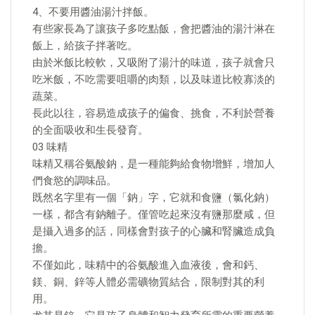
4、不要用醬油湯汁拌飯。
有些家長為了讓孩子多吃點飯，會把醬油的湯汁淋在
飯上，給孩子拌著吃。
由於米飯比較軟，又吸附了湯汁的味道，孩子就會只
吃米飯，不吃需要咀嚼的肉類，以及味道比較寡淡的
蔬菜。
長此以往，容易造成孩子的偏食、挑食，不利於營養
的全面吸收和生長發育。
03 味精
味精又稱谷氨酸鈉，是一種能夠給食物增鮮，增加人
們食慾的調味品。
既然名字里有一個「鈉」字，它就和食鹽（氯化鈉）
一樣，都含有鈉離子。僅管吃起來沒有鹽那麼咸，但
是攝入過多的話，同樣會對孩子的心臟和腎臟造成負
擔。
不僅如此，味精中的谷氨酸進入血液後，會和鈣、
鎂、銅、鋅等人體必需礦物質結合，限制對其的利
用。