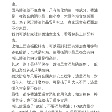
康。
因為醬油並不像食鹽，只有氯化鈉這一種成分。醬油
是一種複合的調味品，由小麥、大豆等糧食釀製而
成。為了保證醬油的品質和味道，廠家還會在裡面加
不少東西。
我們可以把家裡的醬油拿出來，看看包裝上的配料
表。
比如上面這張配料表，可以看到裡面有添加食用鹽和
谷氨酸鈉，也就是味精。這兩樣調味品里都含有鈉，
所以醬油的鈉含量是很高的。
其次，為了長時間保存，醬油里會添加防腐劑，一般
是山梨酸鉀或苯甲酸鈉。
雖說防腐劑只要符合國家的安全標準，適量添加，對
成年人一般沒什麼危害。可是孩子和大人不同，過量
攝入肯定是不好的。
最後，很多醬油里還會添加食用色素，如焦糖色、檸
檬黃等，也不適合給孩子過多食用。
所以建議孩子1歲前，不要添加醬油；1-3歲盡量少