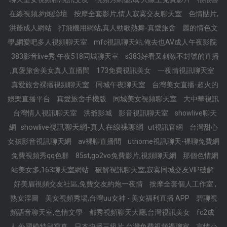
在線視頻,約炮論壇
按摩全套影片,情人寂寞交友聊天室
色情貼片,
洪爺成人網站
打飛機用網站,真人勁歌熱舞-真愛旅舍
麗的情色文
學,網愛吧多人視頻聊天室
mfc視訊聊天站,俺去也AV成人午夜影院
383影音live秀,午夜518同城聊天室
s383好看又刺激不封號的直播
,真愛旅舍美女真人直播間
173免費視訊美女
一夜情視訊聊天室
真愛旅舍裸播視頻聊天室
同城午夜聊天室
台灣美女直播-超火的
娛樂直播平台
真愛旅舍手機版
同城美女視頻聊天室
大中華視訊
台灣情人視訊聊天室
洪爺影城
影音視訊聊天室
showlive聊天
showlive視訊聊天網-真人在線裸聊網
網
ut視訊官網
台灣甜心
女孩影音視訊聊天網
av裸聊直播間
uthome視訊聊天-裸聊免費網
免費視頻秀qq色群
85st,go2vo免費影片,視頻聊天網
那個色情網
站美女多,163聊天室網站
破解視訊聊天室,寂寞同城交友VIP破解
好美眉視頻交友社區,免費交友約炮一夜情
按摩全套個人工作室 ,
熟女淫圖
美女視頻秀場,台灣uu女神 - 美女福利直播 APP
碧聊視
頻語音聊天室,色情文學
都秀視頻聊天大廳,台灣視訊美女
fc2成˙
人,外國模特兒寫真
日本快播三級片,台灣免費視頻裸聊室
言情小