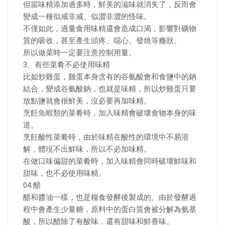
但當味精添加過多時，鮮美的滋味就消失了，反而會
變成一種似咸非咸、似澀非澀的怪味。
不僅如此，過量食用味精還會造成口渴，影響對礦物
質的吸收，甚至產生頭疼、噁心、發燒等癥狀。
所以做菜時一定要注意控制用量。
3、有些菜肴不必使用味精
比如炒雞蛋，雞蛋本身含有的谷氨酸會和食鹽中的鈉
結合，變成谷氨酸鈉，也就是味精，所以炒雞蛋只要
放點鹽就會很鮮美，沒必要再加味精。
烹飪魚蝦類的菜肴時，加入味精會破壞食物本身的味
道。
烹飪酸性菜肴時，由於味精在酸性的環境中不易溶
解，體現不出鮮味，所以不必加味精。
在做口味偏甜的菜肴時，加入味精會同時破壞鮮味和
甜味，也不必使用味精。
04 醋
醋和醬油一樣，也是糧食發酵後製成的。由於發酵過
程中會產生少量糖，原料中的蛋白質會被分解為氨基
酸，所以醋除了有酸味，還有甜味和鮮香味。