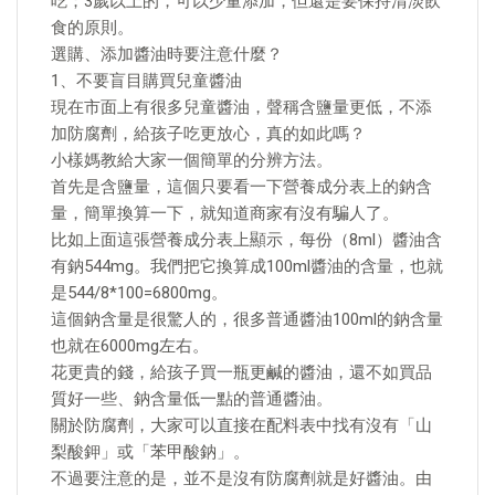
吃；3歲以上的，可以少量添加，但還是要保持清淡飲
食的原則。
選購、添加醬油時要注意什麼？
1、不要盲目購買兒童醬油
現在市面上有很多兒童醬油，聲稱含鹽量更低，不添
加防腐劑，給孩子吃更放心，真的如此嗎？
小樣媽教給大家一個簡單的分辨方法。
首先是含鹽量，這個只要看一下營養成分表上的鈉含
量，簡單換算一下，就知道商家有沒有騙人了。
比如上面這張營養成分表上顯示，每份（8ml）醬油含
有鈉544mg。我們把它換算成100ml醬油的含量，也就
是544/8*100=6800mg。
這個鈉含量是很驚人的，很多普通醬油100ml的鈉含量
也就在6000mg左右。
花更貴的錢，給孩子買一瓶更鹹的醬油，還不如買品
質好一些、鈉含量低一點的普通醬油。
關於防腐劑，大家可以直接在配料表中找有沒有「山
梨酸鉀」或「苯甲酸鈉」。
不過要注意的是，並不是沒有防腐劑就是好醬油。由