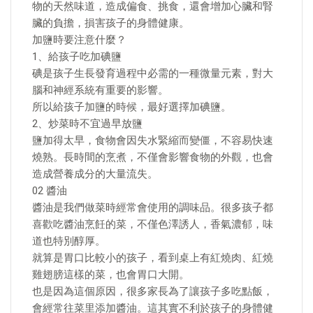
物的天然味道，造成偏食、挑食，還會增加心臟和腎
臟的負擔，損害孩子的身體健康。
加鹽時要注意什麼？
1、給孩子吃加碘鹽
碘是孩子生長發育過程中必需的一種微量元素，對大
腦和神經系統有重要的影響。
所以給孩子加鹽的時候，最好選擇加碘鹽。
2、炒菜時不宜過早放鹽
鹽加得太早，食物會因失水緊縮而變僵，不容易快速
燒熟。長時間的烹煮，不僅會影響食物的外觀，也會
造成營養成分的大量流失。
02 醬油
醬油是我們做菜時經常會使用的調味品。很多孩子都
喜歡吃醬油烹飪的菜，不僅色澤誘人，香氣濃郁，味
道也特別醇厚。
就算是胃口比較小的孩子，看到桌上有紅燒肉、紅燒
雞翅膀這樣的菜，也會胃口大開。
也是因為這個原因，很多家長為了讓孩子多吃點飯，
會經常往菜里添加醬油。這其實不利於孩子的身體健