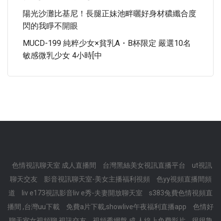
陽光沙灘比基尼！長腿正妹池畔曬好身材穠纖合度
閃的我睜不開眼
MUCD-199 純粹少女×貧乳A・B杯限定 嚴選10名
敏感微乳少女 4小時[中
色情視訊聊天室 成人直播間
台灣黑絲美女視訊直播平台
ut視訊
聊天交友
影音視訊聊天室-美女主播福利視頻
色yy視頻直播間頻
道
liv e173視訊影音liv e秀-夫妻開放聊天室
s383兔費色情視頻直
播間 ,台灣uu下載
免費a片下載,showlive午夜福利直播app
色情好
聊天室女視頻聊,視訊交友
視頻秀網盤,成.人線上免費影片
很很魯