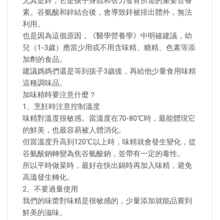
尤其是鋅，它是孩子身體和智力發育所需的重要營養
素。谷氨酸和鋅結合後，會導致鋅被排出體外，無法
利用。
也是因為這個原因，《醫學營養學》中明確建議，幼
兒（1-3歲）應當少用或不用含味精、糖精、色素等添
加劑的食品。
建議媽媽們還是等到孩子3歲後，再給他少量食用味精
這種調味品。
加味精時要注意什麼？
1、烹飪時注意控制溫度
味精對溫度很敏感。當溫度在70-80℃時，最能體現它
的鮮美，也最容易被人體消化。
但當溫度升高到120℃以上時，味精就會發生變化，從
谷氨酸鈉轉變為焦谷氨酸鈉，並帶有一定的毒性。
所以平時做菜時，最好在快出鍋時再加入味精，避免
高溫發生轉化。
2、不要過量使用
我們的味蕾對味精是很敏感的，少量添加就能品嘗到
鮮美的滋味。