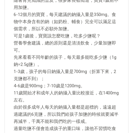
隨著育兒知識的普及，很多家長都知道，寶寶1歲前不
用加鹽。
6-12個月的寶寶，每天建議的鈉攝入量是350mg。食
物中本身含有的鈉（如奶粉、輔食）完全可以滿足這
個需求，所以不必額外加鹽。
可是1歲後，寶寶該怎麼吃鹽，吃多少鹽呢？
營養學會建議，總的原則還是清淡飲食，少量加鹽即
可。
先來看看不同年齡的孩子，每天最多能吃多少鹽（1g
鈉=2.5g鹽）。
1-3歲，孩子的每日鈉攝入量是700mg（折算下來，2
克鹽都不到）；
4-6歲是900mg；7-10歲是1200mg。
11歲開始才和成年人的鈉攝入量比較接近，在1400mg
左右。
由於很多成年人每天的鈉攝入量都是超標的，遠遠超
過建議的6克鹽，所以我們給孩子加鹽的時候就要減半
再減半，千萬不能和我們吃的一樣咸。
過量吃鹽不僅會造成孩子的重口味，讓他不習慣吃食