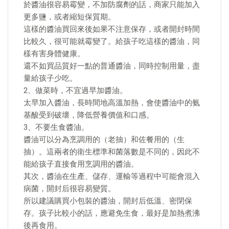
於醬油很容易霉變，不加防腐劑的話，商家只能加入
更多鹽，或者縮短保質期。
這樣的醬油買回來後如果不注意保存，或者開封時間
比較久，很可能就霉變了。給孩子吃這樣的醬油，同
樣有害身體健康。
還不如買品質好一點的普通醬油，同時控制用量，盡
量給孩子少吃。
2、做菜時，不宜過早加醬油。
太早加入醬油，長時間地高溫加熱，會使醬油中的氨
基酸受到破壞，降低營養價值和口感。
3、不要生食醬油。
醬油可以分為烹調用的（老抽）和佐餐用的（生
抽）。這兩者的衛生標準和菌落數是不同的，因此不
能給孩子直接食用烹調用的醬油。
其次，醬油在生產、儲存、運輸等過程中可能會混入
病菌，開封后很容易變質。
所以建議購買小包裝的醬油，開封后低溫、密閉保
存。孩子比較小的話，應避免生食，最好是加熱煮沸
後再食用。