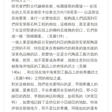
的地方之一。
研究者們對古代赫梯首都，哈圖薩斯的廢墟—— 在現
在的土耳其首都安卡拉東北方向150英里—— 以及附近
其他要塞，進行一次實地造訪，能夠讓人們認識到它
們與安第斯石料工程的相似，這種相似，甚至還包括
了在這些堅硬的石頭上的獨特且複雜的切口，它們形
成一種「階梯圖案」（見圖139）。
一個人要是能夠區分安納托利亞的陶器與安第斯陶器
之間的不同，特別是來自青銅時代的精美的拋光後的
深黃色品種的話，那麼他一定是古代陶器工藝方面的
專家。然而，他不需要成為專家，就能注意到出現在
秘魯海岸地區的工藝品上的奇怪的武士（見圖
140a），和出現在地中海東部工藝品上的前希臘武士
（見圖140b）之間的相似之處。
對於這種相似，我們首先要明白的是，早期希臘人的
家園，愛奧尼亞，不在希臘而在安納托利亞，即小亞
細亞的西部。早期的神話和傳說，如荷馬的《伊里亞
特》，如實地記錄了這些位於小亞細亞的地點。特洛
伊就在那個地方，而不是位於希臘。同樣如此的還有