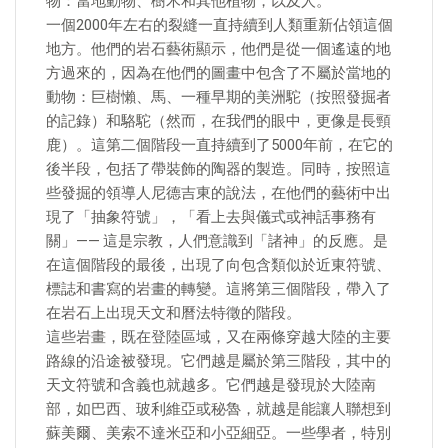
物：當地動物、樹木和其他植物，以及人。
一個2000年左右的裂縫一直持續到人類重新佔領這個
地方。他們的岩石藝術顯示，他們是從一個遙遠的地
方過來的，因為在他們的圖畫中包含了不屬於當地的
動物：巨樹懶、馬、一種早期的美洲駝（按照發掘者
的記錄）和駱駝（然而，在我們的眼中，更像是長頸
鹿）。這第二個階段一直持續到了5000年前，在它的
後半段，包括了帶裝飾的陶器的製造。同時，按照這
些發掘的領導人尼德吉東的說法，在他們的藝術中出
現了「抽象符號」，「看上去與儀式或神話事務有
關」—— 這是宗教，人們意識到「諸神」的反應。是
在這個階段的最後，出現了向包含類似於近東符號、
標誌和書寫的岩畫的轉變。這將第三個階段，帶入了
在岩石上出現天文和曆法特徵的階段。
這些岩畫，既在登陸區域，又在兩條穿越大陸的主要
路線的沿途被發現。它們越是屬於第三階段，其中的
天文符號和含義也就越多。它們越是發現於大陸南
部，如巴西、玻利維亞或秘魯，就越是能讓人聯想到
蘇美爾、美索不達米亞和小亞細亞。一些學者，特別