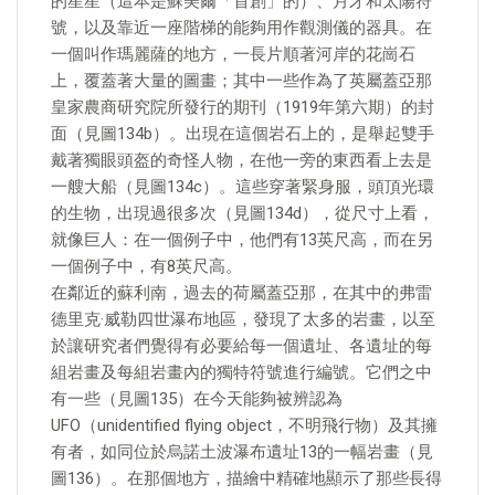
的星星（這本是蘇美爾「首創」的）、月牙和太陽符
號，以及靠近一座階梯的能夠用作觀測儀的器具。在
一個叫作瑪麗薩的地方，一長片順著河岸的花崗石
上，覆蓋著大量的圖畫；其中一些作為了英屬蓋亞那
皇家農商研究院所發行的期刊（1919年第六期）的封
面（見圖134b）。出現在這個岩石上的，是舉起雙手
戴著獨眼頭盔的奇怪人物，在他一旁的東西看上去是
一艘大船（見圖134c）。這些穿著緊身服，頭頂光環
的生物，出現過很多次（見圖134d），從尺寸上看，
就像巨人：在一個例子中，他們有13英尺高，而在另
一個例子中，有8英尺高。
在鄰近的蘇利南，過去的荷屬蓋亞那，在其中的弗雷
德里克·威勒四世瀑布地區，發現了太多的岩畫，以至
於讓研究者們覺得有必要給每一個遺址、各遺址的每
組岩畫及每組岩畫內的獨特符號進行編號。它們之中
有一些（見圖135）在今天能夠被辨認為
UFO（unidentified flying object，不明飛行物）及其擁
有者，如同位於烏諾土波瀑布遺址13的一幅岩畫（見
圖136）。在那個地方，描繪中精確地顯示了那些長得