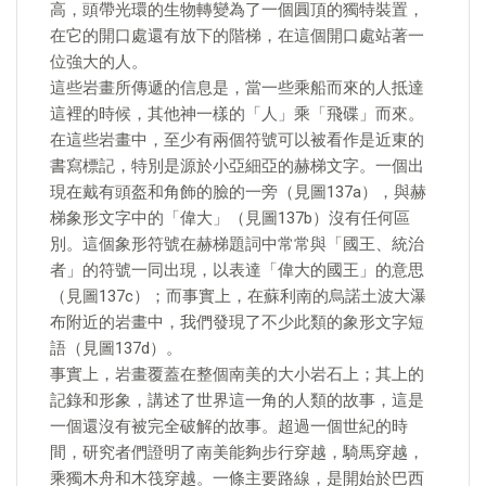
高，頭帶光環的生物轉變為了一個圓頂的獨特裝置，
在它的開口處還有放下的階梯，在這個開口處站著一
位強大的人。
這些岩畫所傳遞的信息是，當一些乘船而來的人抵達
這裡的時候，其他神一樣的「人」乘「飛碟」而來。
在這些岩畫中，至少有兩個符號可以被看作是近東的
書寫標記，特別是源於小亞細亞的赫梯文字。一個出
現在戴有頭盔和角飾的臉的一旁（見圖137a），與赫
梯象形文字中的「偉大」（見圖137b）沒有任何區
別。這個象形符號在赫梯題詞中常常與「國王、統治
者」的符號一同出現，以表達「偉大的國王」的意思
（見圖137c）；而事實上，在蘇利南的烏諾土波大瀑
布附近的岩畫中，我們發現了不少此類的象形文字短
語（見圖137d）。
事實上，岩畫覆蓋在整個南美的大小岩石上；其上的
記錄和形象，講述了世界這一角的人類的故事，這是
一個還沒有被完全破解的故事。超過一個世紀的時
間，研究者們證明了南美能夠步行穿越，騎馬穿越，
乘獨木舟和木筏穿越。一條主要路線，是開始於巴西