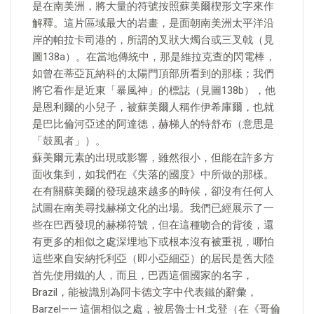
是在南美洲，將大量的符號按照蘇美爾楔形文字來作
解釋。這片區域最大的岩畫，是面朝南美洲太平洋沿
岸的帕拉卡司港的，所謂的叉狀大燭台或三叉戟（見
圖138a）。在當地傳統中，那是維拉克查的閃電棒，
如曾在蒂亞瓦納科的太陽門頂部所看到的那樣；我們
將它看作是近東「暴風神」的標誌（見圖138b），他
是恩利爾的小兒子，被蘇美爾人稱作伊希庫爾，也就
是巴比倫河亞述的阿達德，赫梯人的特舒布（意思是
「鼓風者」）。
蘇美爾元素的出現或影響，雖然很小，但能在許多方
面收集到，如我們在《失落的國度》中所做的那樣。
在有關蘇美爾的發現越來越多的時候，卻沒有任何人
試圖在南美尋找赫梯文化的出場。我們已經展示了一
些在巴西發現的赫梯符號，但在這種吻合的背後，還
有更多的相似之處深埋地下或根本沒有被重視，哪怕
這些來自安納托利亞（即小亞細亞）的居民是舊大陸
首先使用鐵的人，而且，巴西這個國家的名字，
Brazil，能被識別為阿卡德文字中代表鐵的辭彙，
Barzel—— 這個相似之處，被居魯士·H.戈登（在《哥倫