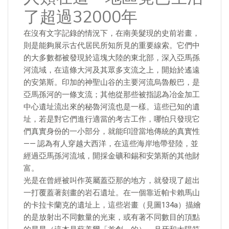
了超過32000年
在沒有文字記錄的情況下，在南美髮現的史前岩畫，
則是能夠展示古代居民所知所見的重要線索。它們中
的大多數都被發現於這塊大陸的東北部，深入亞馬孫
河流域，在這條大河及其眾多支流之上，開始於遙遠
的安第斯。印加的神聖山谷的主要河流烏魯般巴，是
亞馬孫河的一條支流；其他從那些被指認為冶金加工
中心遺址流出來的秘魯河流也是一樣。這些已知的遺
址，若是對它們進行適當的考古工作，哪怕只發現它
們真實身份的一小部分，就能印證當地傳統的真實性
—— 認為有人穿越大西洋，在這些海岸地帶登陸，並
經過亞馬孫河流域，開採金礦和錫和安第斯的其他財
富。
光是在曾經被叫作英屬蓋亞那的地方，就發現了超出
一打覆蓋著刻畫的岩石遺址。在一個靠近帕卡賴馬山
的卡拉卡蘭克的遺址上，這些岩畫（見圖134a）描繪
的是放射出不同數量的光束，或有著不同數目的頂點