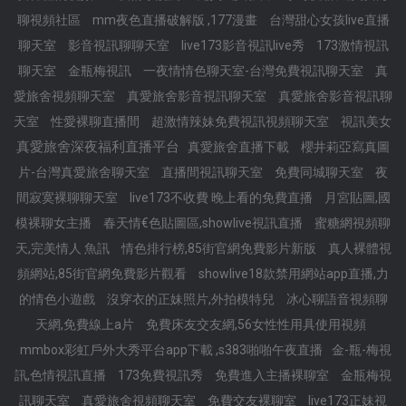
聊視頻社區
mm夜色直播破解版 ,177漫畫
台灣甜心女孩live直播
聊天室
影音視訊聊聊天室
live173影音視訊live秀
173激情視訊
聊天室
金瓶梅視訊
一夜情情色聊天室-台灣免費視訊聊天室
真
愛旅舍視頻聊天室
真愛旅舍影音視訊聊天室
真愛旅舍影音視訊聊
天室
性愛裸聊直播間
超激情辣妹免費視訊視頻聊天室
視訊美女
真愛旅舍深夜福利直播平台
真愛旅舍直播下載
櫻井莉亞寫真圖
片-台灣真愛旅舍聊天室
直播間視訊聊天室
免費同城聊天室
夜
間寂寞裸聊聊天室
live173不收費 晚上看的免費直播
月宮貼圖,國
模裸聊女主播
春天情€色貼圖區,showlive視訊直播
蜜糖網視頻聊
天,完美情人 魚訊
情色排行榜,85街官網免費影片新版
真人裸體視
頻網站,85街官網免費影片觀看
showlive18款禁用網站app直播,力
的情色小遊戲
沒穿衣的正妹照片,外拍模特兒
冰心聊語音視頻聊
天網,免費線上a片
免費床友交友網,56女性性用具使用視頻
mmbox彩虹戶外大秀平台app下載 ,s383啪啪午夜直播
金-瓶-梅視
訊,色情視訊直播
173免費視訊秀
免費進入主播裸聊室
金瓶梅視
訊聊天室
真愛旅舍視頻聊天室
免費交友裸聊室
live173正妹視