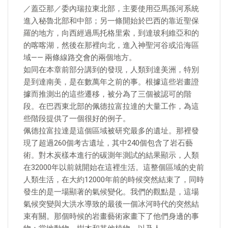
／蓋亞那／委內瑞拉東北部，主要使用亞馬孫河系統
進入秘魯北部和中部；另一條開始於巴西的靠近聖保
羅的地方，向西經過馬托格里索，到達玻利維亞和的
的喀喀湖，然後在那裡向北，進入神聖河谷或沿海區
域—— 兩條線路交會的兩個地方。
如同在本章前部分講到的發現，人類到達美洲，特別
是到達南美，是在數萬年之前的事。根據這些岩畫證
據而推測出的這些遷移，被分為了三個被認可的階
段。在巴西東北部的佩德拉富拉達的大量工作，為這
些階段提供了一個很好的例子。
佩德拉富拉達是這個區域被研究最多的遺址。那裡發
現了超過260個考古遺址，其中240個包含了岩石藝
術。對木炭樣本進行的碳測年測試的結果顯示，人類
在32000年以前就開始在這裡生活。這整個區域的史前
人類生活，在大約12000年前的時候突然結束了，同時
發生的是一場顯著的氣候變化。我們的觀點是，這場
氣候突變與大洪水導致的最後一個冰河時代的突然結
束有關。那個時候的岩畫藝術家畫下了他們身邊的事