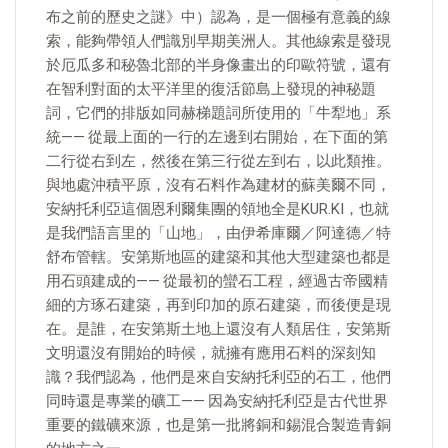
布之前的歷史之謎》中）認為，是一個極有意義的線
索，能夠帶領人們識別早期美洲人。其他線索是發現
於厄瓜多和秘魯北部的半身像畫出的印歐符號，還有
在智利對面的太平洋里的復活節島上發現的神秘題
詞，它們的排版如同赫梯題詞所使用的「牛犁地」系
統—— 從最上面的一行的左邊到右開始，在下面的第
二行從右到左，然後在第三行從左到右，以此類推。
與地處沖積平原，沒有石料作為建材的蘇美爾不同，
安納托利亞這個恩利爾集團的領地全是KUR.KI，也就
是我們語言里的「山地」，由伊希庫爾／阿達德／特
舒布管轄。安第斯地區的建築和其他大型建築也都是
用石頭建成的—— 從最初的蠻石工程，經過古帝國精
細的方琢石建築，再到印加的原石建築，而後便是現
在。是誰，在安第斯土地上還沒有人類居住，安第斯
文明還沒有開始的時候，就擁有應用石料的深刻知
識？我們認為，他們是來自安納托利亞的石工，他們
同時還是專業的礦工—— 因為安納托利亞是古代世界
重要的鐵礦來源，也是第一批將銅和錫混合製造青銅