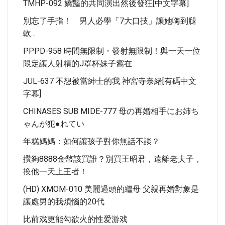
TMHP-092 嬌豔的共同演出然後發狂[中文字幕]
別忘了手指！ 男人必學「7大口技」讓她嗨到腿
軟...
PPPD-958 時間無限制・發射無限制！與一天一位
限定讓人射精的J罩杯妹子窩在
JUL-637 不想被當紳士的我 神宮寺奈緒[有碼中文
字幕]
CHINASES SUB MIDE-777 母の再婚相手にお姉ち
ゃんが犯●れてい
年糕媽媽：如何讓孩子對你無話不談？
攢夠8888金幣該買誰？別買王昭君，遠離老夫子，
換他一天上王者！
(HD) XMOM-010 美麗過頭的繼母 父親再婚對象是
讓處男的我煩惱的20代
比前戏更能勾欲火的性爱游戏