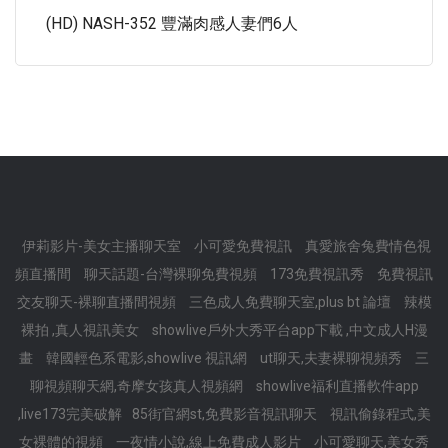
(HD) NASH-352 豐滿肉感人妻們6人
伊莉影片-美女主播聊天室
小可愛免費視訊
真愛旅舍兔費情色視
頻直播間
聊天話題-台灣裸聊免費視頻
173免費視訊秀
免費視訊
交友聊天-裸聊直播間視頻
三色成人免費聊天室,plus bt 論壇
辣模
裸拍 ,真人視訊美女
showlive戶外大秀平台app下載 ,中文成人H漫
畫
韓國輕色系電影,showlive 視訊網
ut聊天,夫妻裸聊視頻秀
三
聊視頻聊天網,奇摩女孩真人視頻網
showlive福利直播軟件app
,live173完美破解
85街官網st,免費影音視訊聊天
視訊偷錄程式,美
女裸體的視頻
一夜情小說,線上免費成人影片
小可愛聊天,美女秀